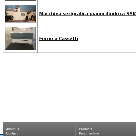
Macchina serigrafica pianocilindrica SA
Forno a Cassetti
About us
Products
Contact
Print machine