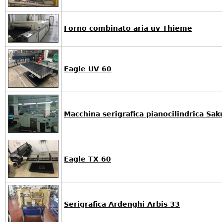
Forno combinato aria uv Thieme
Eagle UV 60
Macchina serigrafica pianocilindrica Sa
Eagle TX 60
Serigrafica Ardenghi Arbis 33