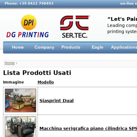
Phone: +39 0422 798493
on-line 
“Let's Pai
Leading compa
printing syste
Home
Company
Products
Eagle
Application
Home
›
Lista Prodotti Usati
Immagine
Modello
Siasprint Dual
Macchina serigrafica piano cilindrica 